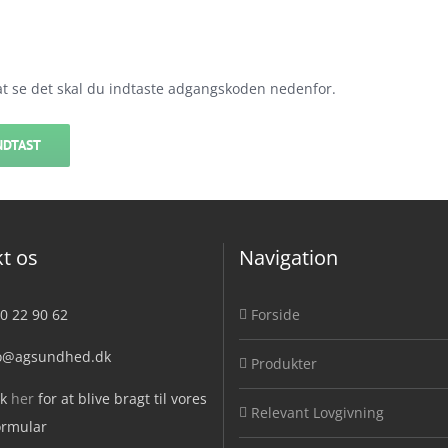
at se det skal du indtaste adgangskoden nedenfor.
t os
Navigation
20 22 90 62
Forside
fo@agsundhed.dk
Produkter
ik
her
for at blive bragt til vores
Relevant Lovgivning
ormular