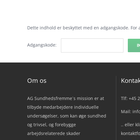
Skip
to
content
Dette indhold er beskyttet med en adgangskode. For 
Adgangskode:
Om os
Kontak
AG Sundhedsfremme´s mission er at
Tlf: +45 
tilbyde medarbejdere individuelle
Mail: in
undersøgelser, som kan øge sundhed
og trivsel, og forebygge
.. eller kl
arbejdsrelaterede skader
kontaktf