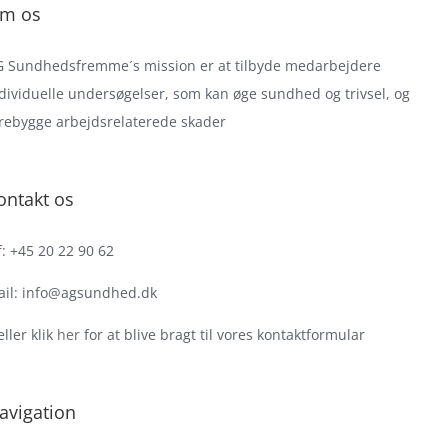
m os
 Sundhedsfremme´s mission er at tilbyde medarbejdere
dividuelle undersøgelser, som kan øge sundhed og trivsel, og
rebygge arbejdsrelaterede skader
ontakt os
f: +45 20 22 90 62
il: info@agsundhed.dk
 eller klik
her
for at blive bragt til vores kontaktformular
avigation