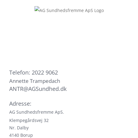
Skip
to
content
Telefon: 2022 9062
Annette Trampedach
ANTR@AGSundhed.dk
Adresse:
AG Sundhedsfremme ApS.
Klempegårdsvej 32
Nr. Dalby
4140 Borup