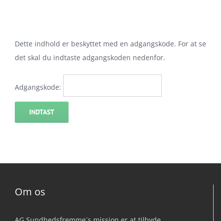
Skip
to
content
Dette indhold er beskyttet med en adgangskode. For at se
det skal du indtaste adgangskoden nedenfor.
Adgangskode:
Om os
AG Sundhedsfremme´s mission er at tilbyde