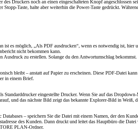
cker des Druckers noch an einen eingeschalteten Knopf angeschlossen 
 Stopp-Taste, halte aber weiterhin die Power-Taste gedrückt. Währen
 ist es möglich, „Als PDF ausdrucken“, wenn es notwendig ist, hier u
nbericht nicht bekommen kann.
n Ausdruck zu erstellen. Solange du den Antwortumschlag bekommst.
tronisch bleibt – anstatt auf Papier zu erscheinen. Diese PDF-Datei k
r in einem Brief.
 als Standarddrucker eingestellte Drucker. Wenn Sie auf das Dropdow
arauf, und das nächste Bild zeigt das bekannte Explorer-Bild in Weiß, 
linic Databases – speichern Sie die Datei mit einem Namen, der den
stadresse des Kunden. Dann druckt und leitet das Hauptbüro die Datei 
en STORE PLAN-Ordner.