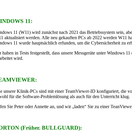
INDOWS 11:
ndows 11 (W11) wird zunächst nach 2021 das Betriebssystem sein, abe
1 aktualisiert werden. Alle neu gekauften PCs ab 2022 werden W11 h
ndows 11 wurde hauptsächlich erfunden, um die Cybersicherheit zu erh
r haben in Tests festgestellt, dass unsere Messgeräte unter Windows 11 
rbeitet wird.
EAMVIEWER:
le unsere Klinik-PCs sind mit einer TeamViewer-ID konfiguriert, die v
wohl für die Software-Problemlösung als auch für den Unterricht klug.
fen Sie Peter oder Annette an, und wir „laden“ Sie zu einer TeanView
ORTON (Früher. BULLGUARD):