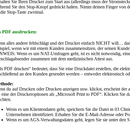
halten Sie Ihren Drucker zum Start aus (allerdings muss der Stromste
hrend Sie den Stop-Knopf gedrückt halten. Nimm deinen Finger von der
 die Stop-Taste zweimal.
s PDF ausdrucken:
nn alles andere fehlschlägt und der Drucker einfach NICHT will… dann
ispiel, wenn wir mit einem Kunden zusammensitzen, der seinen Kunde
NWEIS: Wenn es um NAT-Umfragen geht, ist es nicht notwendig, eine
schlagabsender zusammen mit dem medizinischen Attest aus.
ls PDF drucken“ bedeutet, dass Sie eine Druckdatei erstellen, die elek
schließend an den Kunden gesendet werden – entweder elektronisch ode
thode:
nn du auf Drucken oder Drucken anzeigen usw. klickst, erscheint der
e eine der Druckeroptionen als „Microsoft Print to PDF“. Klicken Sie d
chten.
Wenn es um Klientendaten geht, speichern Sie die Datei in 03 C
Unternehmen identifiziert. Erhalten Sie die E-Mail-Adresse oder Po
Wenn es um AGS-Verwaltungsdaten geht, legen Sie sie unter d