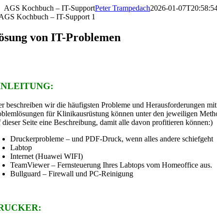
Skip
AGS Kochbuch – IT-Support
Peter Trampedach
2026-01-07T20:58:5
to
content
ösung von IT-Problemen
INLEITUNG:
er beschreiben wir die häufigsten Probleme und Herausforderungen mit
oblemlösungen für Klinikausrüstung können unter den jeweiligen Method
f dieser Seite eine Beschreibung, damit alle davon profitieren können:)
Druckerprobleme – und PDF-Druck, wenn alles andere schiefgeht
Labtop
Internet (Huawei WIFI)
TeamViewer – Fernsteuerung Ihres Labtops vom Homeoffice aus.
Bullguard – Firewall und PC-Reinigung
RUCKER: