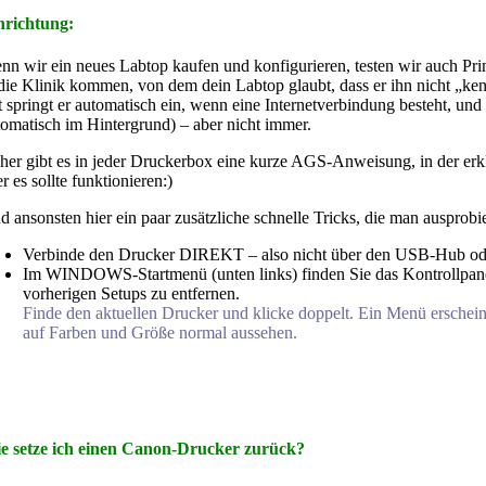
nrichtung:
nn wir ein neues Labtop kaufen und konfigurieren, testen wir auch Pri
 die Klinik kommen, von dem dein Labtop glaubt, dass er ihn nicht „ken
t springt er automatisch ein, wenn eine Internetverbindung besteht, und
tomatisch im Hintergrund) – aber nicht immer.
her gibt es in jeder Druckerbox eine kurze AGS-Anweisung, in der erklä
r es sollte funktionieren:)
d ansonsten hier ein paar zusätzliche schnelle Tricks, die man ausprobi
Verbinde den Drucker DIREKT – also nicht über den USB-Hub ode
Im WINDOWS-Startmenü (unten links) finden Sie das Kontrollpane
vorherigen Setups zu entfernen.
Finde den aktuellen Drucker und klicke doppelt. Ein Menü erschein
auf Farben und Größe normal aussehen.
e setze ich einen Canon-Drucker zurück?