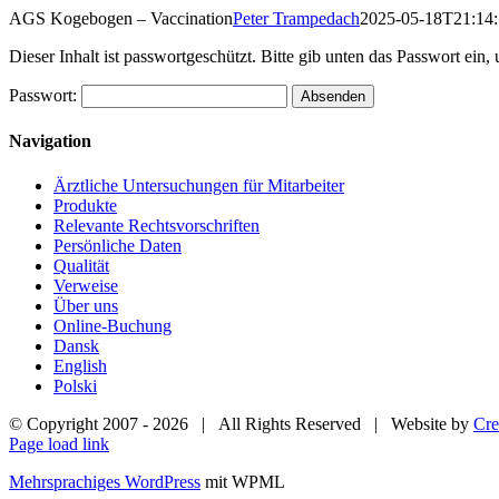
Skip
AGS Kogebogen – Vaccination
Peter Trampedach
2025-05-18T21:14
to
Dieser Inhalt ist passwortgeschützt. Bitte gib unten das Passwort ein
content
Passwort:
Navigation
Ärztliche Untersuchungen für Mitarbeiter
Produkte
Relevante Rechtsvorschriften
Persönliche Daten
Qualität
Verweise
Über uns
Online-Buchung
Dansk
English
Polski
© Copyright 2007 -
2026 | All Rights Reserved | Website by
Cre
Page load link
Mehrsprachiges WordPress
mit WPML