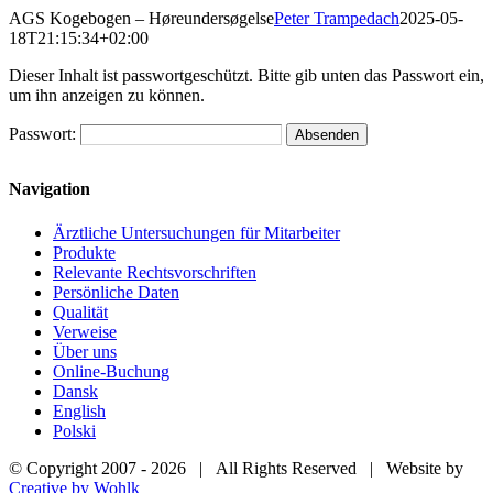
Skip
AGS Kogebogen – Høreundersøgelse
Peter Trampedach
2025-05-
to
18T21:15:34+02:00
content
Dieser Inhalt ist passwortgeschützt. Bitte gib unten das Passwort ein,
um ihn anzeigen zu können.
Passwort:
Navigation
Ärztliche Untersuchungen für Mitarbeiter
Produkte
Relevante Rechtsvorschriften
Persönliche Daten
Qualität
Verweise
Über uns
Online-Buchung
Dansk
English
Polski
© Copyright 2007 -
2026 | All Rights Reserved | Website by
Creative by Wohlk