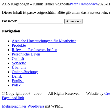
Skip
AGS Kogebogen – Klinik Trailer Vogndata
Peter Trampedach
2023-1
to
Dieser Inhalt ist passwortgeschützt. Bitte gib unten das Passwort ein
content
Passwort:
Navigation
Ärztliche Untersuchungen für Mitarbeiter
Produkte
Relevante Rechtsvorschriften
Persönliche Daten
Qualität
Verweise
Über uns
Online-Buchung
Dansk
English
Polski
© Copyright 2007 -
2026 | All Rights Reserved | Website by
Cre
Page load link
Mehrsprachiges WordPress
mit WPML