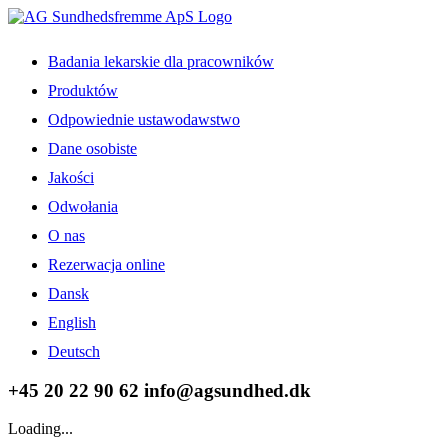
Skip
to
content
Badania lekarskie dla pracowników
Produktów
Odpowiednie ustawodawstwo
Dane osobiste
Jakości
Odwołania
O nas
Rezerwacja online
Dansk
English
Deutsch
Facebook
LinkedIn
+45 20 22 90 62 info@agsundhed.dk
Loading...