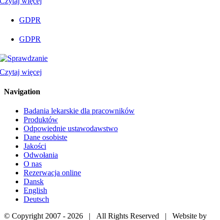
Czytaj więcej
GDPR
GDPR
Czytaj więcej
Navigation
Badania lekarskie dla pracowników
Produktów
Odpowiednie ustawodawstwo
Dane osobiste
Jakości
Odwołania
O nas
Rezerwacja online
Dansk
English
Deutsch
© Copyright 2007 -
2026 | All Rights Reserved | Website by